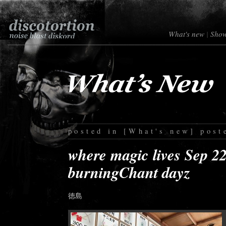
What's new
|
Sho
posted in
[
What's new
]
post
where magic lives Sep 2
burningChant dayz
徳島