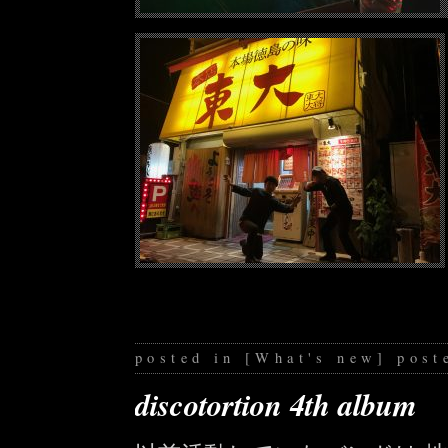
posted in
[
What's new
]
post
discotortion 4th album