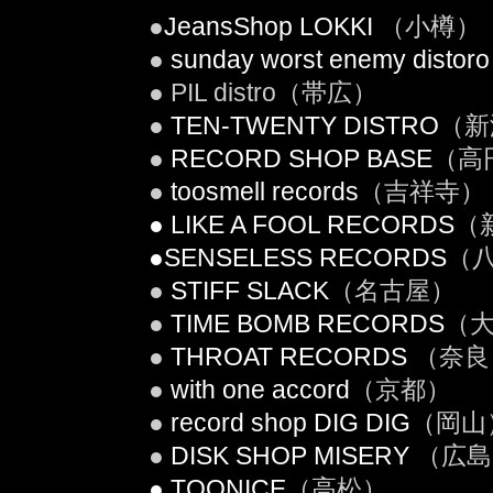
●
JeansShop LOKKI
（小樽）
●
sunday worst enemy distoro
● PIL distro（帯広）
●
TEN-TWENTY DISTRO
（新
●
RECORD SHOP BASE
（高
●
toosmell records
（吉祥寺）
● LIKE A FOOL RECORDS
（
●SENSELESS RECORDS
（
●
STIFF SLACK
（名古屋）
●
TIME BOMB RECORDS
（
●
THROAT RECORDS
（奈良
●
with one accord
（京都）
●
record shop DIG DIG
（岡山
●
DISK SHOP MISERY
（広島
● TOONICE
（高松）