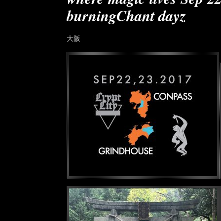
burningChant dayz
大阪