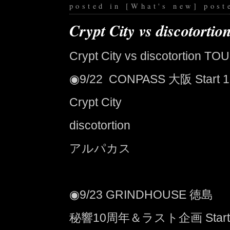
posted in
[
What's new
]
post
Crypt City vs discotort
Crypt City vs discotortion T
◉9/22 CONPASS 大阪 Start 1
Crypt City
discotortion
アルパカス
◉9/23 GRINDHOUSE 徳島
秘響10周年＆ラスト企画 Start 