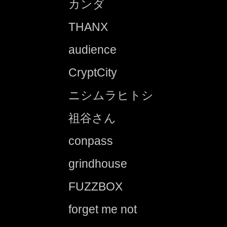
カンダ
THANX
audience
CryptCity
ニシムラヒトシ
祖谷さん
conpass
grindhouse
FUZZBOX
forget me not