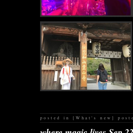
posted in
[
What's new
]
post
where magic lives Sep 2