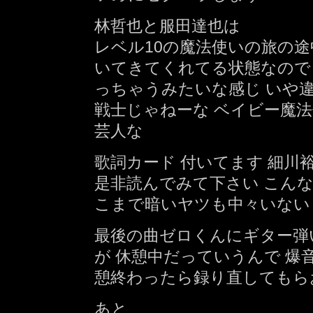
林哲也と服田達也は
レベル10の魔法使いの旅の途
いてきてくれてる状態なので 
っちゃうみたいな感じ いや違
戦士じゃねーな ベイビー魔法
芸人な
歌詞カード 付いてます 細川
是非読んでみて下さい こん
こまで暗いヤツも中々いない
最後の曲ゼロくんにギター弾
が 休憩中だっていうんで 爆
憩終わったら録り直してもら
あと